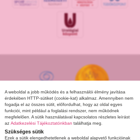
S
POR
T
O
R
V
OS
I
KÖ
ZPON
T
A weboldal a jobb működés és a felhasználói élmény javítása
érdekében HTTP-sütiket (cookie-kat) alkalmaz. Amennyiben nem
fogadja el az összes sütit, előfordulhat, hogy az oldal egyes
funkciói, mint például a foglalási rendszer, nem működnek
megfelelően. A sütik használatával kapcsolatos részletes leírást
az
Adatkezelési Tájékoztatónkban
találhatja meg.
Küldetésünk
Szükséges sütik
Ultrahangdiagnosztikai magánrendelés
Ezek a sütik elengedhetetlenek a weboldal alapvető funkcióinak
Hírek