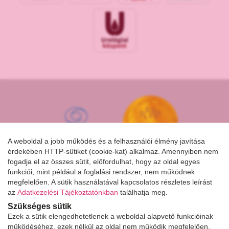
A weboldal a jobb működés és a felhasználói élmény javítása
érdekében HTTP-sütiket (cookie-kat) alkalmaz. Amennyiben nem
fogadja el az összes sütit, előfordulhat, hogy az oldal egyes
funkciói, mint például a foglalási rendszer, nem működnek
megfelelően. A sütik használatával kapcsolatos részletes leírást
az
Adatkezelési Tájékoztatónkban
találhatja meg.
Küldetésünk
Szükséges sütik
Ultrahangdiagnosztikai magánrendelés
Ezek a sütik elengedhetetlenek a weboldal alapvető funkcióinak
Hírek
működéséhez, ezek nélkül az oldal nem működik megfelelően.
Sajtó