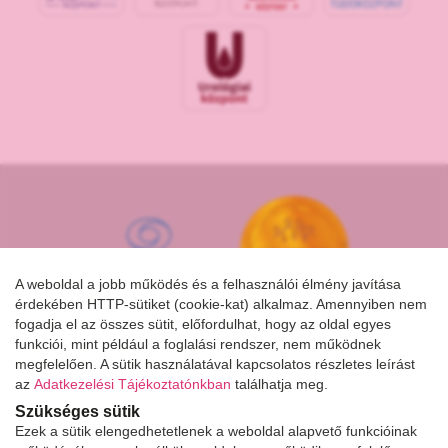
KÖ
ZPON
T
A weboldal a jobb működés és a felhasználói élmény javítása
érdekében HTTP-sütiket (cookie-kat) alkalmaz. Amennyiben nem
fogadja el az összes sütit, előfordulhat, hogy az oldal egyes
funkciói, mint például a foglalási rendszer, nem működnek
megfelelően. A sütik használatával kapcsolatos részletes leírást
az
Adatkezelési Tájékoztatónkban
találhatja meg.
Küldetésünk
Szükséges sütik
Ultrahangdiagnosztikai magánrendelés
Ezek a sütik elengedhetetlenek a weboldal alapvető funkcióinak
Hírek