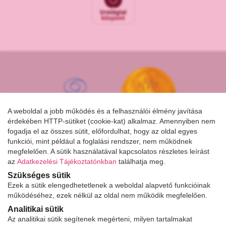
A weboldal a jobb működés és a felhasználói élmény javítása
érdekében HTTP-sütiket (cookie-kat) alkalmaz. Amennyiben nem
fogadja el az összes sütit, előfordulhat, hogy az oldal egyes
funkciói, mint például a foglalási rendszer, nem működnek
megfelelően. A sütik használatával kapcsolatos részletes leírást
az
Adatkezelési Tájékoztatónkban
találhatja meg.
Küldetésünk
Szükséges sütik
Ultrahangdiagnosztikai magánrendelés
Ezek a sütik elengedhetetlenek a weboldal alapvető funkcióinak
Hírek
működéséhez, ezek nélkül az oldal nem működik megfelelően.
Sajtó
Munkatársak
Analitikai sütik
Orvos válaszol
Az analitikai sütik segítenek megérteni, milyen tartalmakat
Betegtájékoztatók